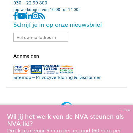
030 – 22 99 800
(op werkdagen van 10.00 tot 14.00)
Schrijf je in op onze nieuwsbrief
Sitemap
–
Privacyverklaring & Disclaimer
Sluiten
Wil jij het werk van de NVA steunen als
Bouw, hosting & onderhoud door:
NVA-lid?
Snowball Ecommerce
Om de website goed te laten functioneren en te verbeteren
Dat kan al voor 5 euro per maand (60 euro per