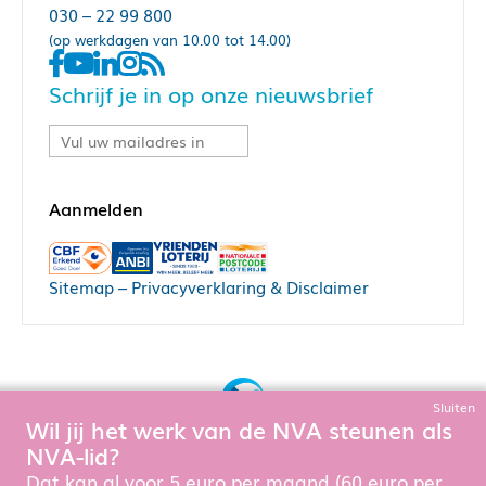
030 – 22 99 800
(op werkdagen van 10.00 tot 14.00)
Schrijf je in op onze nieuwsbrief
Sitemap
–
Privacyverklaring & Disclaimer
Sluiten
Wil jij het werk van de NVA steunen als
Bouw, hosting & onderhoud door:
NVA-lid?
Snowball Ecommerce
Om de website goed te laten functioneren en te verbeteren
Dat kan al voor 5 euro per maand (60 euro per