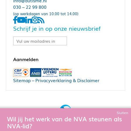
info@autisme.nl
030 – 22 99 800
(op werkdagen van 10.00 tot 14.00)
Schrijf je in op onze nieuwsbrief
Sitemap
–
Privacyverklaring & Disclaimer
Sluiten
Wil jij het werk van de NVA steunen als
Bouw, hosting & onderhoud door:
NVA-lid?
Snowball Ecommerce
Om de website goed te laten functioneren en te verbeteren