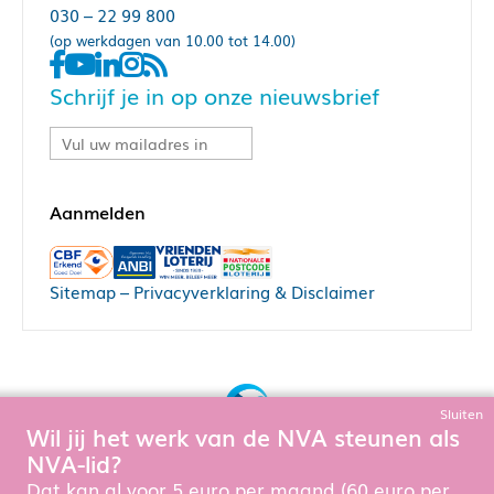
030 – 22 99 800
(op werkdagen van 10.00 tot 14.00)
Schrijf je in op onze nieuwsbrief
Sitemap
–
Privacyverklaring & Disclaimer
Sluiten
Wil jij het werk van de NVA steunen als
Bouw, hosting & onderhoud door:
NVA-lid?
Snowball Ecommerce
Om de website goed te laten functioneren en te verbeteren
Dat kan al voor 5 euro per maand (60 euro per