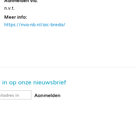
Aanmelden via:
n.v.t.
Meer info:
https://nva-nb.nl/aic-breda/
je in op onze nieuwsbrief