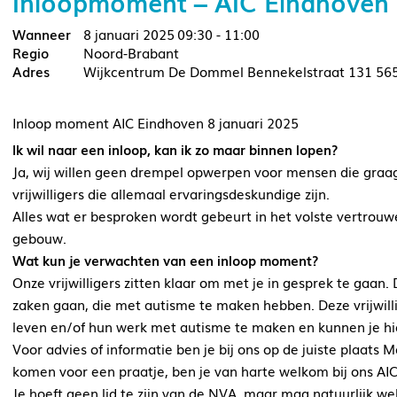
Inloopmoment – AIC Eindhoven
8 januari 2025
09:30 - 11:00
Noord-Brabant
Wijkcentrum De Dommel Bennekelstraat 131 56
Inloop moment AIC Eindhoven 8 januari 2025
Ik wil naar een inloop, kan ik zo maar binnen lopen?
Ja, wij willen geen drempel opwerpen voor mensen die graa
vrijwilligers die allemaal ervaringsdeskundige zijn.
Alles wat er besproken wordt gebeurt in het volste vertrouw
gebouw.
Wat kun je verwachten van een inloop moment?
Onze vrijwilligers zitten klaar om met je in gesprek te gaan.
zaken gaan, die met autisme te maken hebben. Deze vrijwilli
leven en/of hun werk met autisme te maken en kunnen je hie
Voor advies of informatie ben je bij ons op de juiste plaats Ma
komen voor een praatje, ben je van harte welkom bij ons AIC
Je hoeft geen lid te zijn van de NVA, maar mag natuurlijk wel