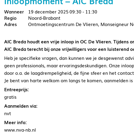
Inloopmoment – AIC Breda
19 december 2025
09:30 - 11:30
Noord-Brabant
Ontmoetingscentrum De Vlieren, Monseigneur No
AIC Breda houdt een vrije inloop in OC De Vlieren. Tijdens o
AIC Breda terecht bij onze vrijwilligers voor een luisterend 
Heb je specifieke vragen, dan kunnen we je desgewenst advies
geen professionals, maar ervaringsdeskundigen. Onze inloo
door o.a. de laagdrempeligheid, de fijne sfeer en het contac
Je bent van harte welkom om langs te komen, aanmelden is 
Entreeprijs:
gratis
Aanmelden via:
nvt
Meer info:
www.nva-nb.nl