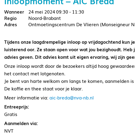
Inloopmoment – AIC Breda
24 mei 2024
09:30 - 11:30
Noord-Brabant
Ontmoetingscentrum De Vlieren (Monseigneur No
Tijdens onze laagdrempelige inloop op vrijdagochtend kun je b
luisterend oor. Ze staan open voor wat jou bezighoudt. Heb
advies geven. Dit advies komt uit eigen ervaring, wij zijn g
Onze inloop wordt door de bezoekers altijd hoog gewaardeerd
het contact met lotgenoten.
Je bent van harte welkom om langs te komen, aanmelden is 
De koffie en thee staat voor je klaar.
Meer informatie via:
aic-breda@nva-nb.nl
Entreeprijs:
Gratis
Aanmelden via:
NVT