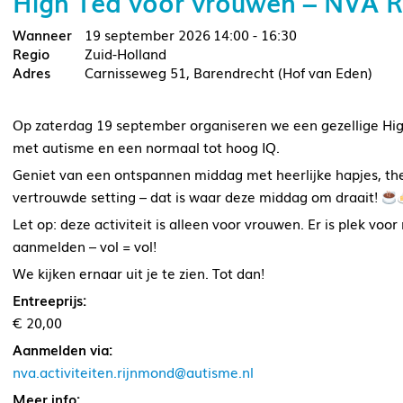
High Tea voor vrouwen – NVA R
19 september 2026
14:00 - 16:30
Zuid-Holland
Carnisseweg 51, Barendrecht (Hof van Eden)
Op zaterdag 19 september organiseren we een gezellige High
met autisme en een normaal tot hoog IQ.
Geniet van een ontspannen middag met heerlijke hapjes, thee
vertrouwde setting – dat is waar deze middag om draait!
Let op: deze activiteit is alleen voor vrouwen. Er is plek v
aanmelden – vol = vol!
We kijken ernaar uit je te zien. Tot dan!
Entreeprijs:
€ 20,00
Aanmelden via:
nva.activiteiten.rijnmond@autisme.nl
Meer info: