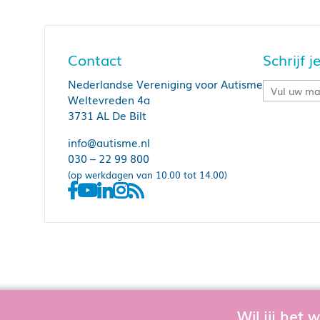
Contact
Schrijf 
Nederlandse Vereniging voor Autisme
Weltevreden 4a
3731 AL De Bilt
info@autisme.nl
030 – 22 99 800
(op werkdagen van 10.00 tot 14.00)
Wil jij het
Om de website goed te laten functioner