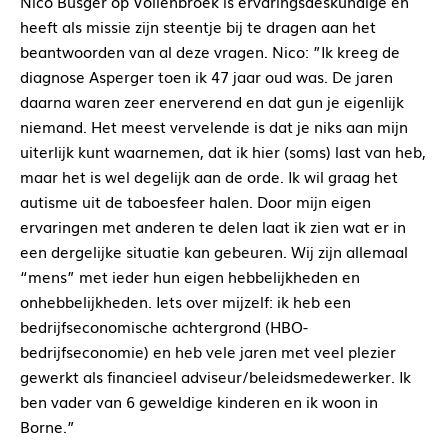
Nico Busger op Vollenbroek is ervaringsdeskundige en
heeft als missie zijn steentje bij te dragen aan het
beantwoorden van al deze vragen. Nico: ”Ik kreeg de
diagnose Asperger toen ik 47 jaar oud was. De jaren
daarna waren zeer enerverend en dat gun je eigenlijk
niemand. Het meest vervelende is dat je niks aan mijn
uiterlijk kunt waarnemen, dat ik hier (soms) last van heb,
maar het is wel degelijk aan de orde. Ik wil graag het
autisme uit de taboesfeer halen. Door mijn eigen
ervaringen met anderen te delen laat ik zien wat er in
een dergelijke situatie kan gebeuren. Wij zijn allemaal
“mens” met ieder hun eigen hebbelijkheden en
onhebbelijkheden. Iets over mijzelf: ik heb een
bedrijfseconomische achtergrond (HBO-
bedrijfseconomie) en heb vele jaren met veel plezier
gewerkt als financieel adviseur/beleidsmedewerker. Ik
ben vader van 6 geweldige kinderen en ik woon in
Borne.”