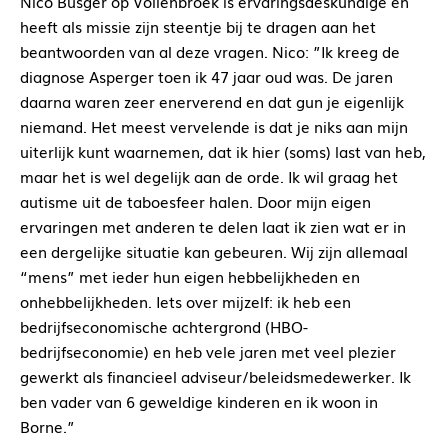
Nico Busger op Vollenbroek is ervaringsdeskundige en
heeft als missie zijn steentje bij te dragen aan het
beantwoorden van al deze vragen. Nico: ”Ik kreeg de
diagnose Asperger toen ik 47 jaar oud was. De jaren
daarna waren zeer enerverend en dat gun je eigenlijk
niemand. Het meest vervelende is dat je niks aan mijn
uiterlijk kunt waarnemen, dat ik hier (soms) last van heb,
maar het is wel degelijk aan de orde. Ik wil graag het
autisme uit de taboesfeer halen. Door mijn eigen
ervaringen met anderen te delen laat ik zien wat er in
een dergelijke situatie kan gebeuren. Wij zijn allemaal
“mens” met ieder hun eigen hebbelijkheden en
onhebbelijkheden. Iets over mijzelf: ik heb een
bedrijfseconomische achtergrond (HBO-
bedrijfseconomie) en heb vele jaren met veel plezier
gewerkt als financieel adviseur/beleidsmedewerker. Ik
ben vader van 6 geweldige kinderen en ik woon in
Borne.”