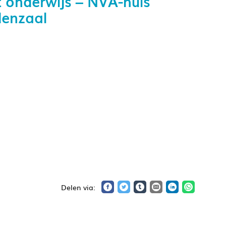
t onderwijs – NVA-huis
denzaal