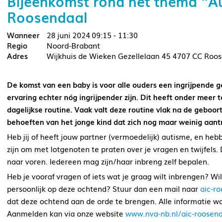
Bijeenkomst rond het thema “A
Roosendaal
28 juni 2024
09:15 - 11:30
Noord-Brabant
Wijkhuis de Wieken Gezellelaan 45 4707 CC Roo
De komst van een baby is voor alle ouders een ingrijpende
ervaring echter nóg ingrijpender zijn. Dit heeft onder meer
dagelijkse routine. Vaak valt deze routine vlak na de geboort
behoeften van het jonge kind dat zich nog maar weinig aant
Heb jij of heeft jouw partner (vermoedelijk) autisme, en hebb
zijn om met lotgenoten te praten over je vragen en twijfels
naar voren. Iedereen mag zijn/haar inbreng zelf bepalen.
Heb je vooraf vragen of iets wat je graag wilt inbrengen? Wil 
persoonlijk op deze ochtend? Stuur dan een mail naar
aic-r
dat deze ochtend aan de orde te brengen. Alle informatie w
Aanmelden kan via onze website
www.nva-nb.nl/aic-roosen