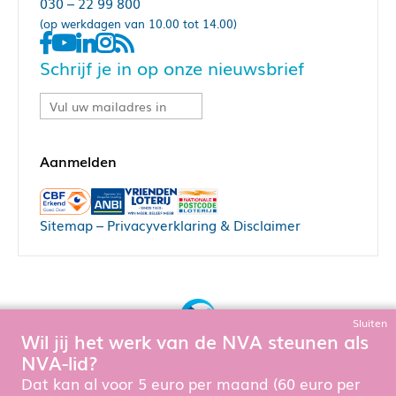
030 – 22 99 800
(op werkdagen van 10.00 tot 14.00)
Schrijf je in op onze nieuwsbrief
Sitemap
–
Privacyverklaring & Disclaimer
Sluiten
Wil jij het werk van de NVA steunen als
Bouw, hosting & onderhoud door:
NVA-lid?
Snowball Ecommerce
Om de website goed te laten functioneren en te verbeteren
Dat kan al voor 5 euro per maand (60 euro per