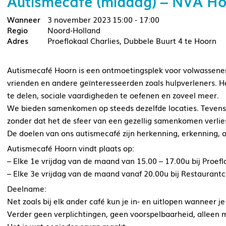
Autismecafé (middag) – NVA H
3 november 2023
15:00 - 17:00
Noord-Holland
Proeflokaal Charlies, Dubbele Buurt 4 te Hoorn
Autismecafé Hoorn is een ontmoetingsplek voor volwassene
vrienden en andere geïnteresseerden zoals hulpverleners. Het
te delen, sociale vaardigheden te oefenen en zoveel meer.
We bieden samenkomen op steeds dezelfde locaties. Tevens w
zonder dat het de sfeer van een gezellig samenkomen verlie
De doelen van ons autismecafé zijn herkenning, erkenning, 
Autismecafé Hoorn vindt plaats op:
– Elke 1e vrijdag van de maand van 15.00 – 17.00u bij Proefl
– Elke 3e vrijdag van de maand vanaf 20.00u bij Restaurantc
Deelname:
Net zoals bij elk ander café kun je in- en uitlopen wanneer je
Verder geen verplichtingen, geen voorspelbaarheid, alleen m