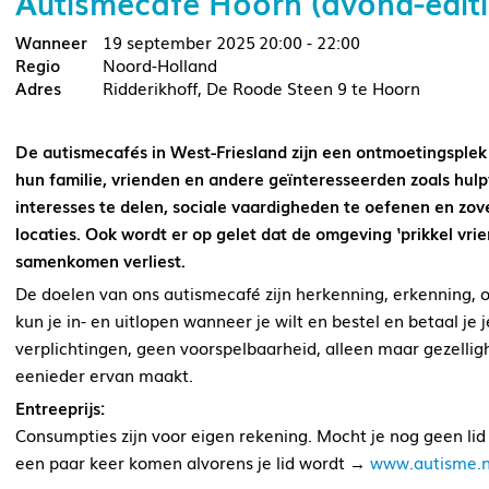
Autismecafé Hoorn (avond-editi
19 september 2025
20:00 - 22:00
Noord-Holland
Ridderikhoff, De Roode Steen 9 te Hoorn
De autismecafés in West-Friesland zijn een ontmoetingsple
hun familie, vrienden en andere geïnteresseerden zoals hulpv
interesses te delen, sociale vaardigheden te oefenen en z
locaties. Ook wordt er op gelet dat de omgeving ‘prikkel vrie
samenkomen verliest.
De doelen van ons autismecafé zijn herkenning, erkenning, o
kun je in- en uitlopen wanneer je wilt en bestel en betaal je
verplichtingen, geen voorspelbaarheid, alleen maar gezelligh
eenieder ervan maakt.
Entreeprijs:
Consumpties zijn voor eigen rekening. Mocht je nog geen lid 
een paar keer komen alvorens je lid wordt →
www.autisme.n