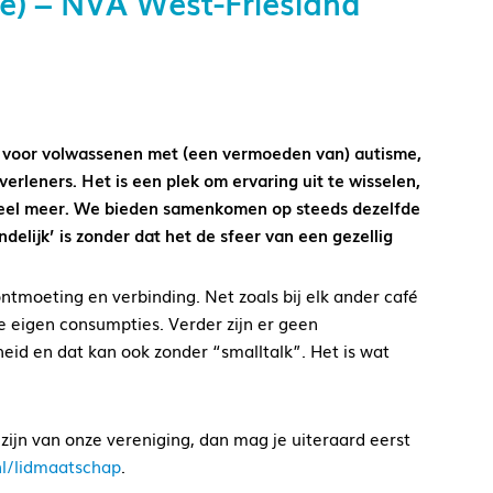
e) – NVA West-Friesland
k voor volwassenen met (een vermoeden van) autisme,
erleners. Het is een plek om ervaring uit te wisselen,
oveel meer. We bieden samenkomen op steeds dezelfde
ndelijk’ is zonder dat het de sfeer van een gezellig
ntmoeting en verbinding. Net zoals bij elk ander café
 je eigen consumpties. Verder zijn er geen
eid en dat kan ook zonder “smalltalk”. Het is wat
zijn van onze vereniging, dan mag je uiteraard eerst
l/lidmaatschap
.