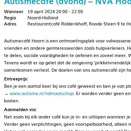
Autismecafé (avond) – NVA Ho
19 april 2024
20:00 - 22:00
Noord-Holland
Restaurantcafé Ridderikhoff, Roode Steen 9 te H
Autismecafé Hoorn is een ontmoetingsplek voor volwassene
vrienden en andere geïnteresseerden zoals hulpverleners. Het
te delen, sociale vaardigheden te oefenen en zoveel meer.
Tevens wordt er op gelet dat de omgeving ‘prikkelvriendelijk’
samenkomen verliest. De doelen van ons autismecafé zijn he
Entreeprijs:
Ben je een aantal keer bij ons café geweest en ben je van p
→
www.autisme.nl/lidmaatschap
. Er worden verder geen en
kosten.
Aanmelden via:
Net zoals bij elk ander café kun je in- en uitlopen wanneer je
Verder geen verplichtingen, geen voorspelbaarheid, alleen m