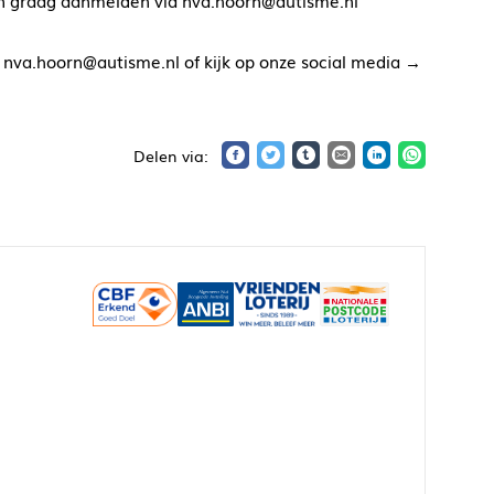
an graag aanmelden via nva.hoorn@autisme.nl
 nva.hoorn@autisme.nl of kijk op onze social media →