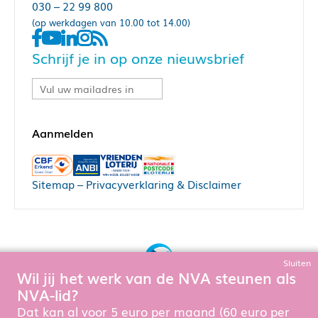
030 – 22 99 800
(op werkdagen van 10.00 tot 14.00)
Schrijf je in op onze nieuwsbrief
Sitemap
–
Privacyverklaring & Disclaimer
Sluiten
Wil jij het werk van de NVA steunen als
Bouw, hosting & onderhoud door:
NVA-lid?
Snowball Ecommerce
Om de website goed te laten functioneren en te verbeteren
Dat kan al voor 5 euro per maand (60 euro per