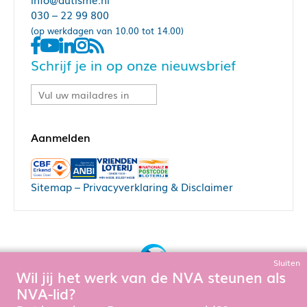
030 – 22 99 800
(op werkdagen van 10.00 tot 14.00)
Schrijf je in op onze nieuwsbrief
Sitemap
–
Privacyverklaring & Disclaimer
Sluiten
Wil jij het werk van de NVA steunen als
Bouw, hosting & onderhoud door:
NVA-lid?
Snowball Ecommerce
Om de website goed te laten functioneren en te verbeteren