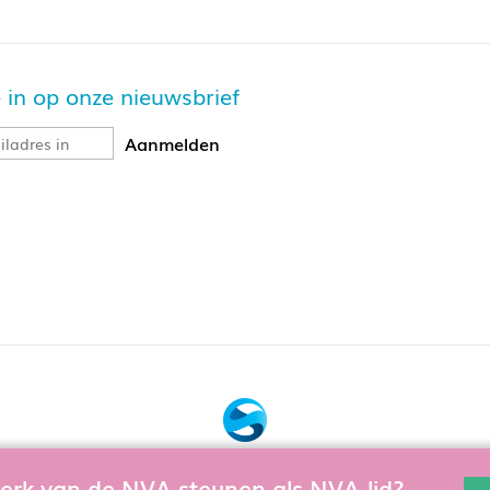
je in op onze nieuwsbrief
Bouw, hosting & onderhoud door:
 werk van de NVA steunen als NVA-lid?