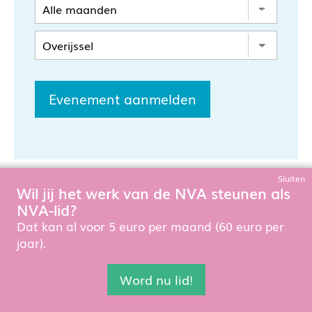
Evenement aanmelden
Sluiten
Wil jij het werk van de NVA steunen als
NVA-lid?
Dat kan al voor 5 euro per maand (60 euro per
jaar).
Contact
Word nu lid!
Nederlandse Vereniging voor Autisme
Weltevreden 4a