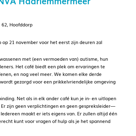
 NVA Haarlemmermeer
n 62, Hoofddorp
 op 21 november voor het eerst zijn deuren zal
lwassenen met (een vermoeden van) autisme, hun
leners. Het café biedt een plek om ervaringen te
oefenen, en nog veel meer. We komen elke derde
wordt gezorgd voor een prikkelvriendelijke omgeving
ding. Net als in elk ander café kun je in- en uitlopen
. Er zijn geen verplichtingen en geen gespreksleider—
 Iedereen maakt er iets eigens van. Er zullen altijd één
erecht kunt voor vragen of hulp als je het spannend