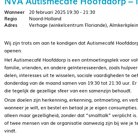
NVA Autismecafé Hoofddorp –
20 februari 2025
19:30 - 21:30
Noord-Holland
Verhage (winkelcentrum Floriande), Almkerkplei
Wij zijn trots om aan te kondigen dat Autismecafé Hoofddorp
openen.
Het Autismecafé Hoofddorp is een ontmoetingsplek voor vo
familie, vrienden, en andere geïnteresseerden, zoals hulpver
delen, interesses uit te wisselen, sociale vaardigheden te 
donderdag van de maand samen van 19:30 tot 21:30 uur. Er 
die tegelijk de gezellige sfeer van een samenzijn behoudt.
Onze doelen zijn herkenning, erkenning, ontmoeting, en verbin
wanneer je wilt, en bestel en betaal je je eigen consumpties
alleen maar gezelligheid, zonder dat “smalltalk” verplicht is.
of twee mensen van de organisatie aanwezig zijn bij wie je t
vindt.