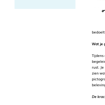
bedoelt
Wat je 
Tijdens
begelei
rust. J
zien wa
pictogr
beleving
De krac