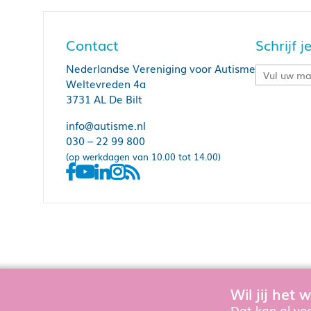
Contact
Schrijf 
Nederlandse Vereniging voor Autisme
Weltevreden 4a
3731 AL De Bilt
info@autisme.nl
030 – 22 99 800
(op werkdagen van 10.00 tot 14.00)
Wil jij het
Om de website goed te laten functioner
Dat kan al voo