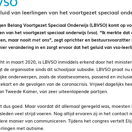
VSO
luid van leerlingen van het voortgezet speciaal ond
gen Belang Voortgezet Speciaal Onderwijs (LBVSO) komt op vo
en van het voortgezet speciaal onderwijs (vso). “Ik merkte dat e
en, maar nooit
met
ons”, zegt oprichter en bestuursvoorzitter
hier verandering in en zorgt ervoor dat het geluid van vso-lee
ht in maart 2020, is LBVSO inmiddels erkend door het ministe
t de organisatie sinds dit schooljaar subsidie. LBVSO praat nu
ijke onderwerpen, zoals de staatsexamens, passend en inclusie
tekort en de gevolgen van de coronacrisis. Vrijwel dagelijks h
an Tweede Kamer, van zeer uiteenlopende partijen.
t dus goed. Maar voordat dit allemaal geregeld was, moesten E
sleden veel strijd voeren. Nog altijd ervaren zij in het contac
ere manier van communiceren. Tijdens het congres vertelt Elija
erlingen met autisme.