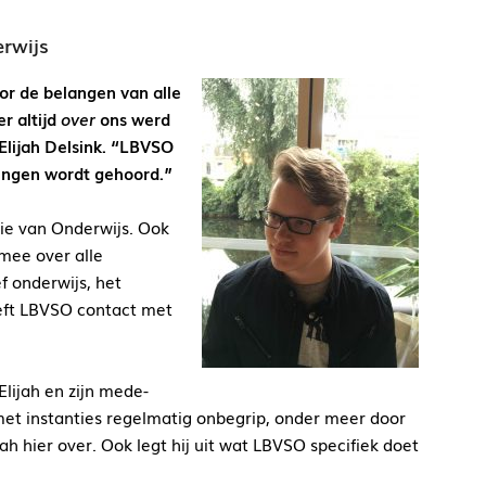
erwijs
or de belangen van alle
r altijd
over
ons werd
 Elijah Delsink. “LBVSO
rlingen wordt gehoord.”
rie van Onderwijs. Ook
 mee over alle
f onderwijs, het
eeft LBVSO contact met
lijah en zijn mede-
t met instanties regelmatig onbegrip, onder meer door
h hier over. Ook legt hij uit wat LBVSO specifiek doet