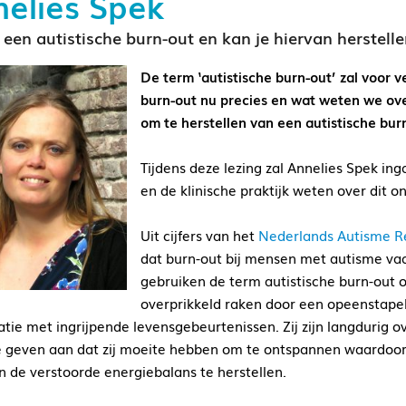
elies Spek
 een autistische burn-out en kan je hiervan herstell
De term ‘autistische burn-out’ zal voor 
burn-out nu precies en wat weten we ove
om te herstellen van een autistische bur
Tijdens deze lezing zal Annelies Spek in
en de klinische praktijk weten over dit 
Uit cijfers van het
Nederlands Autisme R
dat burn-out bij mensen met autisme va
gebruiken de term autistische burn-out 
overprikkeld raken door een opeenstapeli
tie met ingrijpende levensgebeurtenissen. Zij zijn langdurig
 geven aan dat zij moeite hebben om te ontspannen waardoor he
n de verstoorde energiebalans te herstellen.