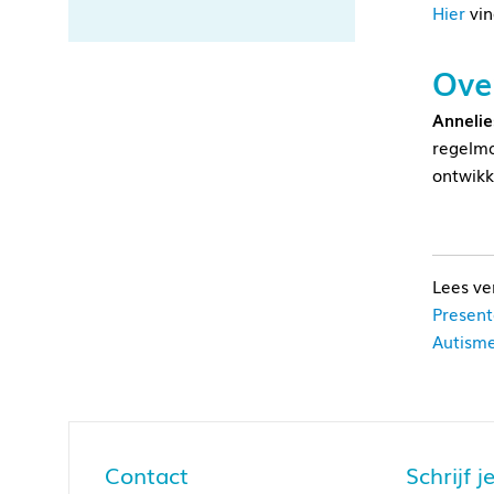
Hier
vin
Ove
Annelie
regelma
ontwikk
Present
Autism
Contact
Schrijf 