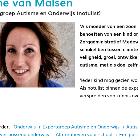
ne van Malsen
groep Autisme en Onderwijs (notulist)
‘Als moeder van een zoon 
behoeften van een kind ont
Zorgadministratief Medewe
schakel ben tussen cliënt
veiligheid, groei, ontwikk
autisme, met als doel zelf
‘Ieder kind mag gezien wor
Als notulist binnen de exp
verspreiden van kennis ov
Onderwijs
Expertgroep Autisme en Onderwijs
Auti
over passend onderwijs
Alternatieven voor school
Een pas