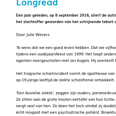
Longread
Een jaar geleden, op 8 september 2016, stierf de autis
het slachtoffer geworden van het schrijnende tekort 
Door Julie Wevers
‘Ik wens dat we een goed leven hebben. Dat we vijfhon
tijdens een oudejaarsfeest van 1999. Het loopt and
agenten neergeschoten met zes kogels. Hij overleeft h
Het tragische schietincident vormt de apotheose van e
op 19-jarige leeftijd de ziekte schizofrenie ontwikkelt.
‘Een duivelse ziekte’, zeggen zijn ouders, paramedi
Ze zitten aan de grote houten eettafel van hun licht
vergt veel van hen. Ze doen het toch omdat zij duidel
écht misgaat met een psychiatrische patiënt. Broekhui