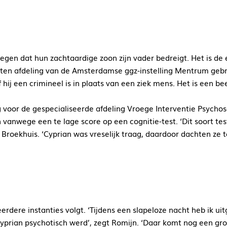
iegen dat hun zachtaardige zoon zijn vader bedreigt. Het is 
sloten afdeling van de Amsterdamse ggz-instelling Mentrum ge
 hij een crimineel is in plaats van een ziek mens. Het is een b
 voor de gespecialiseerde afdeling Vroege Interventie Psycho
n vanwege een te lage score op een cognitie-test. ‘Dit soort te
 Broekhuis. ‘Cyprian was vreselijk traag, daardoor dachten ze 
dere instanties volgt. ‘Tijdens een slapeloze nacht heb ik uitg
yprian psychotisch werd’, zegt Romijn. ‘Daar komt nog een gro