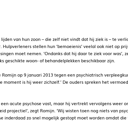
jden van hun zoon – die zelf niet vindt dat hij ziek is – te verl
ulpverleners stellen hun ‘bemoeienis’ veelal ook niet op prijs
issingen moet nemen. ‘Ondanks dat hij daar te ziek voor was’, z
jks geschikte woon- of behandelplekken beschikbaar zijn.
e Romijn op 9 januari 2013 tegen een psychiatrisch verpleegk
 moment is hij weer zichzelf.’ De ouders spreken het vermoeden
st een acute psychose vast, maar hij vertrekt vervolgens weer 
leid projectiel’, zegt Romijn. ‘Wij wisten toen nog niets van ps
se inderdaad zo snel mogelijk gestopt moet worden omdat die 