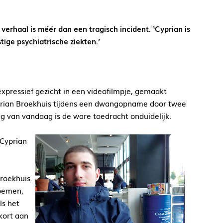
 verhaal is méér dan een tragisch incident. ‘Cyprian is
ige psychiatrische ziekten.’
expressief gezicht in een videofilmpje, gemaakt
yprian Broekhuis tijdens een dwangopname door twee
ag van vandaag is de ware toedracht onduidelijk.
 Cyprian
roekhuis.
noemen,
ls het
kort aan