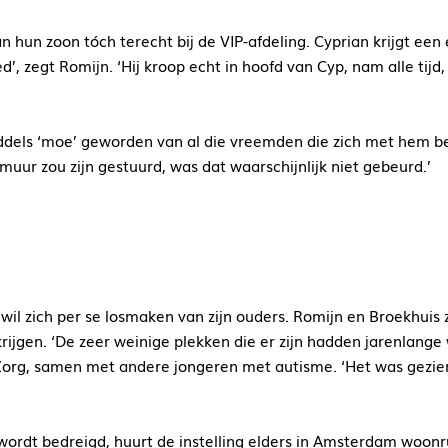
n hun zoon tóch terecht bij de VIP-afdeling. Cyprian krijgt een
’, zegt Romijn. ‘Hij kroop echt in hoofd van Cyp, nam alle ti
middels ‘moe’ geworden van al die vreemden die zich met hem bem
 muur zou zijn gestuurd, was dat waarschijnlijk niet gebeurd.’
Hij wil zich per se losmaken van zijn ouders. Romijn en Broekhu
rijgen. ‘De zeer weinige plekken die er zijn hadden jarenlange 
org, samen met andere jongeren met autisme. ‘Het was gezien 
t bedreigd, huurt de instelling elders in Amsterdam woonrui