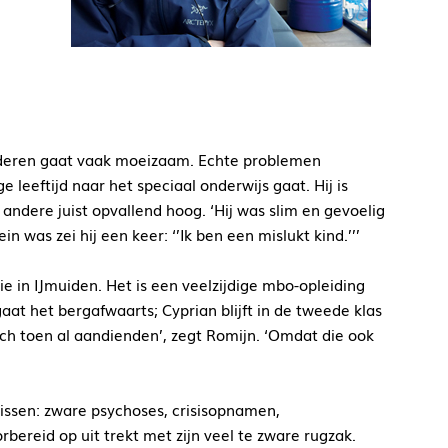
kinderen gaat vaak moeizaam. Echte problemen
e leeftijd naar het speciaal onderwijs gaat. Hij is
 andere juist opvallend hoog. ‘Hij was slim en gevoelig
 was zei hij een keer: ‘’Ik ben een mislukt kind.’’’
e in IJmuiden. Het is een veelzijdige mbo-opleiding
aat het bergafwaarts; Cyprian blijft in de tweede klas
zich toen al aandienden’, zegt Romijn. ‘Omdat die ook
nissen: zware psychoses, crisisopnamen,
bereid op uit trekt met zijn veel te zware rugzak.