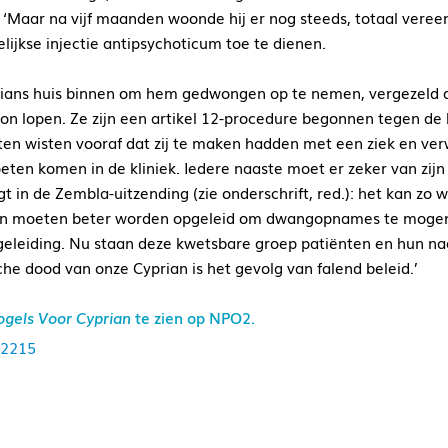
jn. ‘Maar na vijf maanden woonde hij er nog steeds, totaal ver
ijkse injectie antipsychoticum toe te dienen.
ians huis binnen om hem gedwongen op te nemen, vergezeld do
kon lopen. Ze zijn een artikel 12-procedure begonnen tegen de b
ten wisten vooraf dat zij te maken hadden met een ziek en ver
ten komen in de kliniek. Iedere naaste moet er zeker van zijn d
 in de Zembla-uitzending (zie onderschrift, red.): het kan zo 
nten moeten beter worden opgeleid om dwangopnames te mogen
geleiding. Nu staan deze kwetsbare groep patiënten en hun n
che dood van onze Cyprian is het gevolg van falend beleid.’
ogels Voor Cyprian
te zien op NPO2.
82215