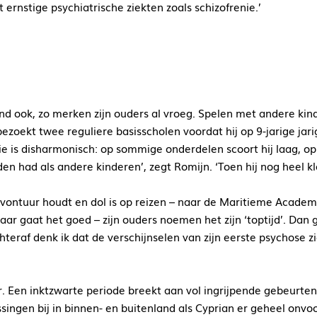
rnstige psychiatrische ziekten zoals schizofrenie.’
r kind ook, zo merken zijn ouders al vroeg. Spelen met andere 
ezoekt twee reguliere basisscholen voordat hij op 9-jarige jarig
tie is disharmonisch: op sommige onderdelen scoort hij laag, op
 had als andere kinderen’, zegt Romijn. ‘Toen hij nog heel klein
vontuur houdt en dol is op reizen – naar de Maritieme Academi
ar gaat het goed – zijn ouders noemen het zijn ‘toptijd’. Dan g
hteraf denk ik dat de verschijnselen van zijn eerste psychose 
er. Een inktzwarte periode breekt aan vol ingrijpende gebeurte
ngen bij in binnen- en buitenland als Cyprian er geheel onvoor