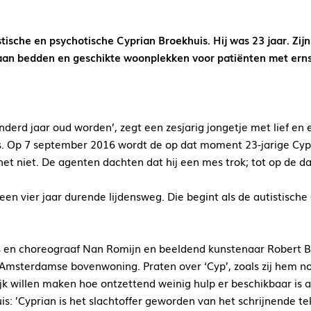
tische en psychotische Cyprian Broekhuis. Hij was 23 jaar. Zijn
aan bedden en geschikte woonplekken voor patiënten met ernst
derd jaar oud worden’, zegt een zesjarig jongetje met lief en 
ers. Op 7 september 2016 wordt de op dat moment 23-jarige C
et niet. De agenten dachten dat hij een mes trok; tot op de d
en vier jaar durende lijdensweg. Die begint als de autistische
cus en choreograaf Nan Romijn en beeldend kunstenaar Robert B
e Amsterdamse bovenwoning. Praten over ‘Cyp’, zoals zij hem 
ijk willen maken hoe ontzettend weinig hulp er beschikbaar is a
s: ’Cyprian is het slachtoffer geworden van het schrijnende te