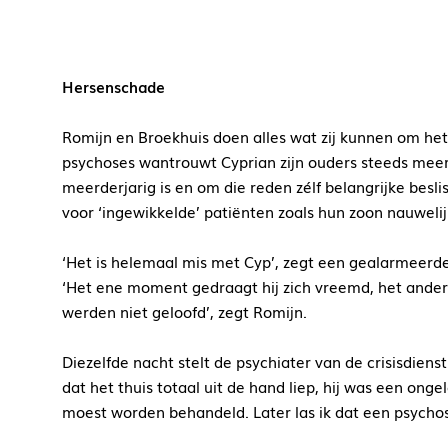
Hersenschade
Romijn en Broekhuis doen alles wat zij kunnen om het li
psychoses wantrouwt Cyprian zijn ouders steeds meer. H
meerderjarig is en om die reden zélf belangrijke besl
voor ‘ingewikkelde’ patiënten zoals hun zoon nauweli
‘Het is helemaal mis met Cyp’, zegt een gealarmeerd
‘Het ene moment gedraagt hij zich vreemd, het andere
werden niet geloofd’, zegt Romijn.
Diezelfde nacht stelt de psychiater van de crisisdien
dat het thuis totaal uit de hand liep, hij was een onge
moest worden behandeld. Later las ik dat een psycho