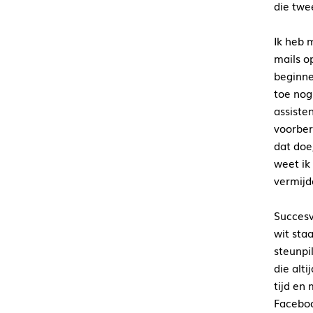
die twe
Ik heb m
mails o
beginne
toe nog
assiste
voorber
dat doe
weet ik
vermijd
Succesv
wit staa
steunpi
die alt
tijd en
Faceboo