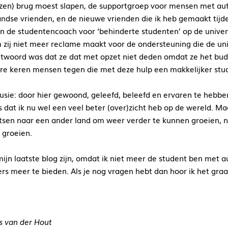
zen) brug moest slapen, de supportgroep voor mensen met auti
ndse vrienden, en de nieuwe vrienden die ik heb gemaakt tijdens
n de studentencoach voor ‘behinderte studenten’ op de universi
zij niet meer reclame maakt voor de ondersteuning die de uni
twoord was dat ze dat met opzet niet deden omdat ze het bud
e keren mensen tegen die met deze hulp een makkelijker stu
lusie: door hier gewoond, geleefd, beleefd en ervaren te hebben
 dat ik nu wel een veel beter (over)zicht heb op de wereld. Ma
tsen naar een ander land om weer verder te kunnen groeien, n
 groeien.
 mijn laatste blog zijn, omdat ik niet meer de student ben met a
ers meer te bieden. Als je nog vragen hebt dan hoor ik het gr
s van der Hout