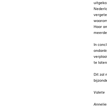
uitgeko
Nederla
vergete
waarom 
Haar an
meerder
In conc
ondanks
verplaa
te laten
Dit zal
bijzond
Valete
Annelie