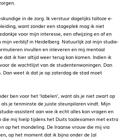
zorgen.
kundige in de zorg. Ik verstuur dagelijks talloze e-
eiding, want zonder een stageplek mag ik niet
dankje voor mijn interesse, een afwijzing en af en
jn verblijf in Heidelberg. Natuurlijk zal mijn studie-
ormulieren invullen en inleveren en mij mentaal
dat ik hier altijd weer terug kan komen. Indien ik
 voor de wachtlijst van de studentenwoningen. Dan
jn. Dan weet ik dat je op zaterdag de stad moet
r ben voor het ‘labelen’, want als je niet zwart op
, als je tenminste de juiste steunpilaren vindt. Mijn
tudie-assistent aan wie ik echt alles kon vragen en
an die mij hielp tijdens het Duits taalexamen met extra
en op het mondeling. De Iraanse vrouw die mij via
n, op het moment dat ik bijna onder de (al