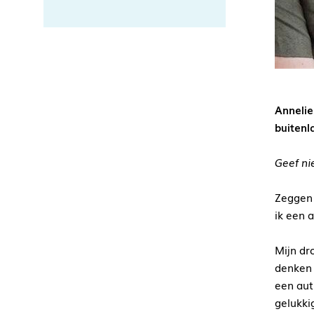
Annelie
buitenl
Geef ni
Zeggen 
ik een 
Mijn dr
denken 
een auti
gelukki