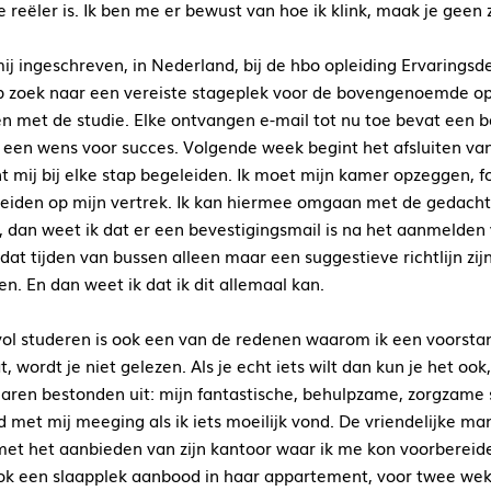
e reëler is. Ik ben me er bewust van hoe ik klink, maak je geen 
ij ingeschreven, in Nederland, bij de hbo opleiding Ervaringsdes
p zoek naar een vereiste stageplek voor de bovengenoemde opl
n met de studie. Elke ontvangen e-mail tot nu toe bevat een be
 een wens voor succes. Volgende week begint het afsluiten van mi
nt mij bij elke stap begeleiden. Ik moet mijn kamer opzeggen, f
eiden op mijn vertrek. Ik kan hiermee omgaan met de gedachte 
, dan weet ik dat er een bevestigingsmail is na het aanmelden
 dat tijden van bussen alleen maar een suggestieve richtlijn zi
en. En dan weet ik dat ik dit allemaal kan.
ol studeren is ook een van de redenen waarom ik een voorstande
t, wordt je niet gelezen. Als je echt iets wilt dan kun je het ook
laren bestonden uit: mijn fantastische, behulpzame, zorgzame s
ijd met mij meeging als ik iets moeilijk vond. De vriendelijke m
 met het aanbieden van zijn kantoor waar ik me kon voorbereid
k een slaapplek aanbood in haar appartement, voor twee weke