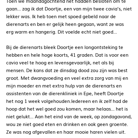
Toen we maandagochtend net hadden besloten om te
gaan… zag ik dat Doortje, een van mijn twee cavia’s, niet
lekker was. Ik heb toen met spoed gebeld naar de
dierenarts en ben er gelijk heen gegaan, want ze was
erg warm en hangerig. Dit voelde echt niet goed…
Bij de dierenarts bleek Doortje een longontsteking te
hebben en hele hoge koorts, 41 graden. Dat is voor een
cavia veel te hoog en levensgevaarlijk, net als bij
mensen. De kans dat ze dinsdag dood zou zijn was best
groot. Met dwangvoeding en veel extra zorg van mij en
mijn moeder en met extra hulp van de dierenarts en
assistenten van de dierenkliniek in Epe, heeft Doortje
het nog 1 week volgehouden.Iedereen en ik zelf had de
hoop dat het wel goed zou komen, maar helaas… het is
niet gelukt… Aan het eind van de week, op zondagavond,
wou ze niet goed eten en drinken en ook geen groente.
Ze was nog afgevallen en haar mooie haren vielen uit.