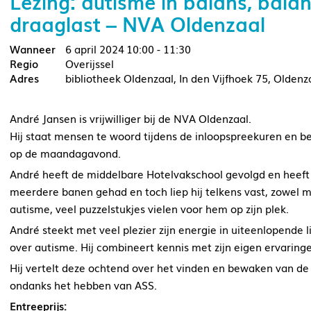
Lezing: autisme in balans, bala
draaglast – NVA Oldenzaal
6 april 2024
10:00 - 11:30
Overijssel
bibliotheek Oldenzaal, In den Vijfhoek 75, Oldenz
André Jansen is vrijwilliger bij de NVA Oldenzaal.
Hij staat mensen te woord tijdens de inloopspreekuren en 
op de maandagavond.
André heeft de middelbare Hotelvakschool gevolgd en heeft 
meerdere banen gehad en toch liep hij telkens vast, zowel me
autisme, veel puzzelstukjes vielen voor hem op zijn plek.
André steekt met veel plezier zijn energie in uiteenlopende 
over autisme. Hij combineert kennis met zijn eigen ervaring
Hij vertelt deze ochtend over het vinden en bewaken van de 
ondanks het hebben van ASS.
Entreeprijs: