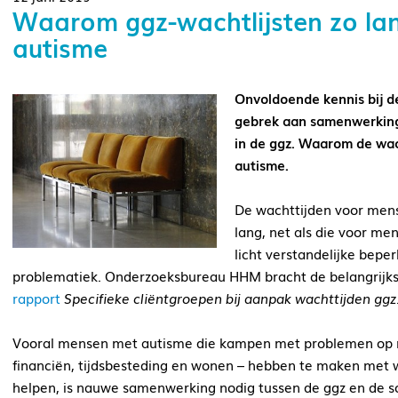
Waarom ggz-wachtlijsten zo la
autisme
Onvoldoende kennis bij de
gebrek aan samenwerking
in de ggz. Waarom de wach
autisme.
De wachttijden voor mens
lang, net als die voor me
licht verstandelijke bepe
problematiek. Onderzoeksbureau HHM bracht de belangrijkst
rapport
Specifieke cliëntgroepen bij aanpak wachttijden ggz
Vooral mensen met autisme die kampen met problemen op m
financiën, tijdsbesteding en wonen – hebben te maken met 
helpen, is nauwe samenwerking nodig tussen de ggz en de s