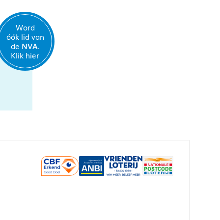
Word
óók lid van
de
NVA.
Klik hier