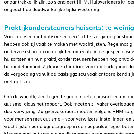
onaantrekkelijk zijn, zo signaleert HHM. Hulpverleners krijge
ongeacht de daadwerkelijke tijdsinvestering.
Praktijkondersteuners huisarts: te weinig
Voor mensen met autisme en een ‘lichte’ zorgvraag bestaa
hebben ook zij vaak te maken met wachtlijsten. Regelmatig 
onderzoeksbureau namelijk ten onrechte in de gespecialiseer
huisartsen en hun praktijkondersteuners hebben nog onvold
behandelaanbod. Zij kunnen hierdoor vaak niet adequaat doo
de vergoeding vanuit de basis-ggz zou vaak ontoereikend zij
met autisme.
Om de wachtlijsten tegen te gaan moeten huisartsen en hun 
autisme, aldus het rapport. Ook moeten zij vaker overleggen 
doorverwijzing. Zorgverzekeraars moeten volgens HHM zorg
voor mensen met autisme – voor verwijzers, instellingen e
wachtlijsten per diagnosegroep in een bepaalde regio beter
Mensen met autisme die op dit moment geen passende zorg