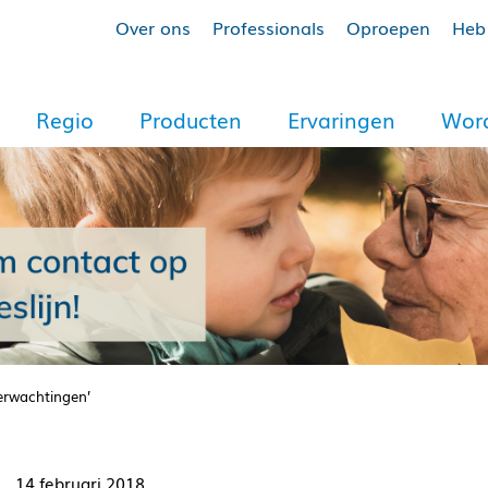
Over ons
Professionals
Oproepen
Heb 
Regio
Producten
Ervaringen
Word
erwachtingen’
14 februari 2018