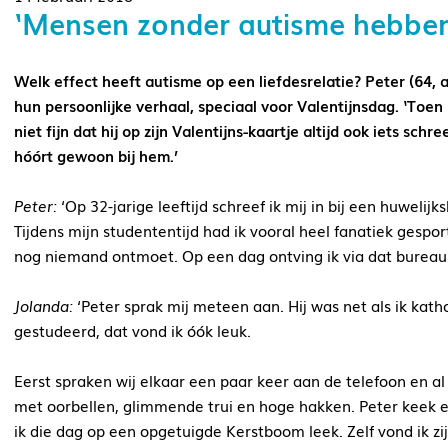
‘Mensen zonder autisme hebben 
Welk effect heeft autisme op een liefdesrelatie? Peter (64, 
hun persoonlijke verhaal, speciaal voor Valentijnsdag. ‘Toen 
niet fijn dat hij op zijn Valentijns-kaartje altijd ook iets sch
hóórt gewoon bij hem.’
Peter:
‘Op 32-jarige leeftijd schreef ik mij in bij een huwelij
Tijdens mijn studententijd had ik vooral heel fanatiek gespo
nog niemand ontmoet. Op een dag ontving ik via dat bureau 
Jolanda:
‘Peter sprak mij meteen aan. Hij was net als ik katho
gestudeerd, dat vond ik óók leuk.
Eerst spraken wij elkaar een paar keer aan de telefoon en al
met oorbellen, glimmende trui en hoge hakken. Peter keek er
ik die dag op een opgetuigde Kerstboom leek. Zelf vond ik zi