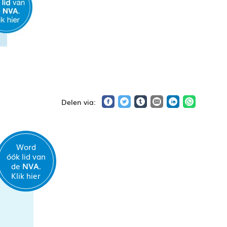
Word
óók lid van
de
NVA.
Klik hier