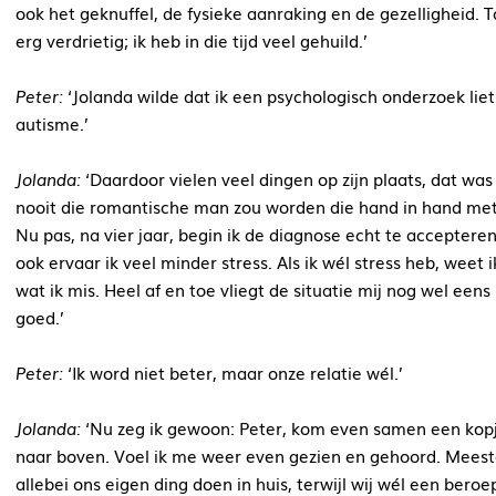
ook het geknuffel, de fysieke aanraking en de gezelligheid. 
erg verdrietig; ik heb in die tijd veel gehuild.’
Peter:
‘Jolanda wilde dat ik een psychologisch onderzoek liet
autisme.’
Jolanda:
‘Daardoor vielen veel dingen op zijn plaats, dat was
nooit die romantische man zou worden die hand in hand met m
Nu pas, na vier jaar, begin ik de diagnose echt te accepteren
ook ervaar ik veel minder stress. Als ik wél stress heb, wee
wat ik mis. Heel af en toe vliegt de situatie mij nog wel ee
goed.’
Peter:
‘Ik word niet beter, maar onze relatie wél.’
Jolanda:
‘Nu zeg ik gewoon: Peter, kom even samen een kopje 
naar boven. Voel ik me weer even gezien en gehoord. Meestal
allebei ons eigen ding doen in huis, terwijl wij wél een b