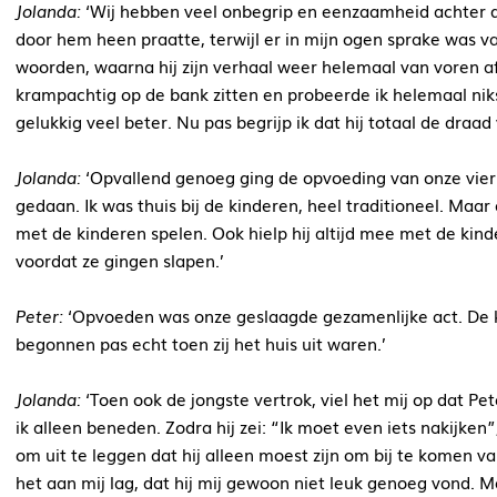
Jolanda:
‘Wij hebben veel onbegrip en eenzaamheid achter de 
door hem heen praatte, terwijl er in mijn ogen sprake was v
woorden, waarna hij zijn verhaal weer helemaal van voren af
krampachtig op de bank zitten en probeerde ik helemaal nik
gelukkig veel beter. Nu pas begrijp ik dat hij totaal de draad 
Jolanda:
‘Opvallend genoeg ging de opvoeding van onze vier
gedaan. Ik was thuis bij de kinderen, heel traditioneel. Maar
met de kinderen spelen. Ook hielp hij altijd mee met de kind
voordat ze gingen slapen.’
Peter:
‘Opvoeden was onze geslaagde gezamenlijke act. De k
begonnen pas echt toen zij het huis uit waren.’
Jolanda:
‘Toen ook de jongste vertrok, viel het mij op dat Pe
ik alleen beneden. Zodra hij zei: “Ik moet even iets nakijken”, 
om uit te leggen dat hij alleen moest zijn om bij te komen va
het aan mij lag, dat hij mij gewoon niet leuk genoeg vond. 