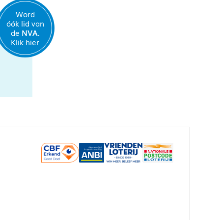
Word
óók lid van
de
NVA.
Klik hier