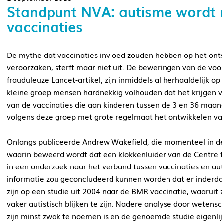
Standpunt NVA: autisme wordt 
vaccinaties
De mythe dat vaccinaties invloed zouden hebben op het onts
veroorzaken, sterft maar niet uit. De beweringen van de vo
frauduleuze Lancet-artikel, zijn inmiddels al herhaaldelijk o
kleine groep mensen hardnekkig volhouden dat
het
krijgen
van de vaccinaties die aan kinderen tussen de 3 en 36 maa
volgens deze groep met grote regelmaat het ontwikkelen va
Onlangs publiceerde Andrew
Wakefield
, die momenteel in d
waarin beweerd wordt dat een klokkenluider van de Centre f
in een onderzoek naar het verband tussen vaccinaties en aut
informatie zou geconcludeerd kunnen worden dat er inderdaa
zijn op een studie uit 2004 naar de BMR vaccinatie, waaruit
vaker autistisch blijken te zijn. Nadere analyse door weten
zijn minst zwak te noemen is en de genoemde studie eigenli