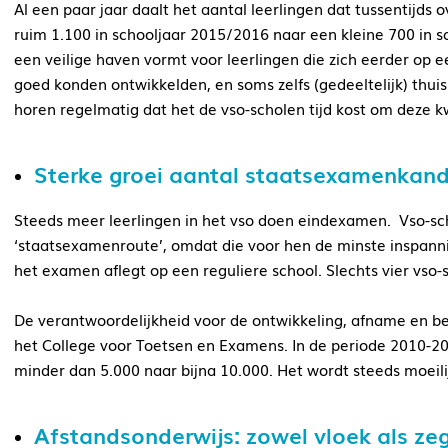
Al een paar jaar daalt het aantal leerlingen dat tussentijds 
ruim 1.100 in schooljaar 2015/2016 naar een kleine 700 in s
een veilige haven vormt voor leerlingen die zich eerder op ee
goed konden ontwikkelden, en soms zelfs (gedeeltelijk) thuis
horen regelmatig dat het de vso-scholen tijd kost om deze k
Sterke groei aantal staatsexamenkan
Steeds meer leerlingen in het vso doen eindexamen. Vso-sc
‘staatsexamenroute’, omdat die voor hen de minste inspannin
het examen aflegt op een reguliere school. Slechts vier vso
De verantwoordelijkheid voor de ontwikkeling, afname en be
het College voor Toetsen en Examens. In de periode 2010-2
minder
dan 5.000 naar bijna 10.000. Het wordt steeds moei
Afstandsonderwijs: zowel vloek als ze