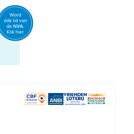
Word
óók lid van
de
NVA.
Klik hier