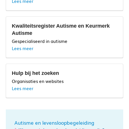
Lees meer
Kwaliteitsregister Autisme en Keurmerk
Autisme
Gespecialiseerd in autisme
Lees meer
Hulp bij het zoeken
Organisaties en websites
Lees meer
www.mee.nl
Autisme en levensloopbegeleiding
Het regionale NVA-Autisme Info Centrum