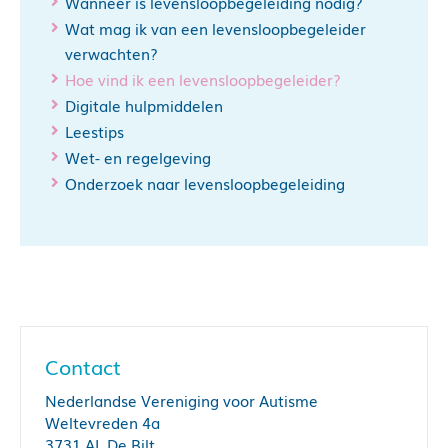
Wanneer is levensloopbegeleiding nodig?
www.watvindik.nl
Wat mag ik van een levensloopbegeleider
verwachten?
www.socialekaartnederland.nl
Hoe vind ik een levensloopbegeleider?
Digitale hulpmiddelen
Leestips
Wet- en regelgeving
Onderzoek naar levensloopbegeleiding
Contact
Nederlandse Vereniging voor Autisme
Weltevreden 4a
3731 AL De Bilt