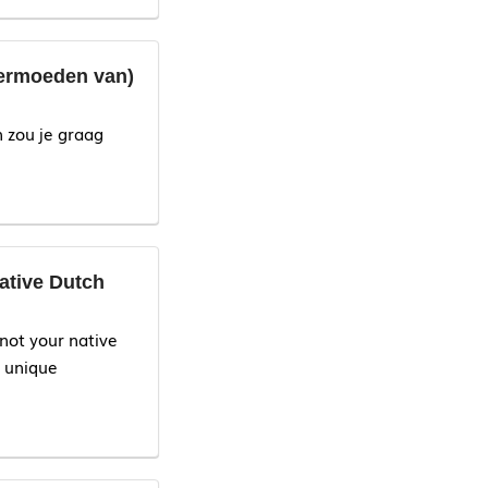
vermoeden van)
 zou je graag
ative Dutch
en van de NVA
 not your native
e unique