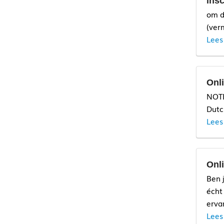
insc
om d
(ver
Lees
Onli
NOTE
Dutc
Lees
Onl
Aanm
Ben 
het 
écht
erva
Lees