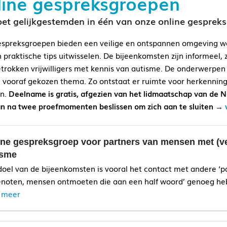
line gespreksgroepen
t gelijkgestemden in één van onze online gesprek
spreksgroepen bieden een veilige en ontspannen omgeving w
n praktische tips uitwisselen. De bijeenkomsten zijn informeel,
trokken vrijwilligers met kennis van autisme. De onderwerp
 vooraf gekozen thema. Zo ontstaat er ruimte voor herkennin
en.
Deelname is gratis, afgezien van het lidmaatschap van de 
 kan na twee proefmomenten beslissen om zich aan te sluiten →
ine gespreksgroep voor partners van mensen met (
isme
doel van de bijeenkomsten is vooral het contact met andere ‘p
enoten, mensen ontmoeten die aan een half woord’ genoeg he
 meer