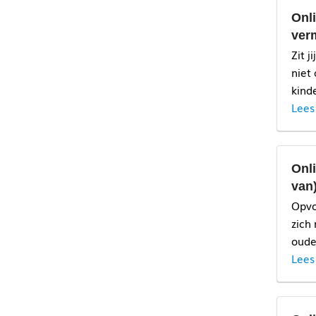
Onl
A 
ver
Zit 
niet
kind
s
Lees
Onl
van)
Opvo
zich
oude
Lees