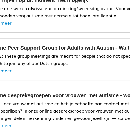
hrijven op dit moment niet mogelijk
e drie weken afwisselend op dinsdag/woensdag avond. Voor 
moeden van) autisme met normale tot hoge intelligentie.
 meer
ne Peer Support Group for Adults with Autism - Waiti
: These group meetings are meant for people that do not speak
h to join any of our Dutch groups.
 meer
ine gespreksgroepen voor vrouwen met autisme - w
elden of informatie:
vanwege de grote belangstelling en de la
jij een vrouw met autisme en heb je behoefte aan contact met 
op dit moment niet mogelijk om je op te geven voor deze groep
 begrijpen? In onze online gespreksgroep voor vrouwen met au
ringen delen, herkenning vinden en gewoon jezelf zijn — zonde
 meer