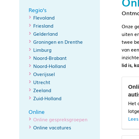
On
Regio’s
Ontmoe
Flevoland
Friesland
Onze ge
Gelderland
uiten e
Groningen en Drenthe
twee be
van een
Limburg
inzicht
Noord-Brabant
lid is,
Noord-Holland
Overijssel
Utrecht
Onl
Zeeland
aut
Zuid-Holland
Het 
lotg
Online
Lees
Online gespreksgroepen
Online vacatures