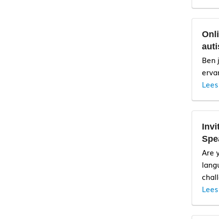
Deel
Onl
lidm
auti
Ben 
Deel
erva
Lees
lidm
Inv
Spe
Are 
lang
A
chal
Lees
A
Pr