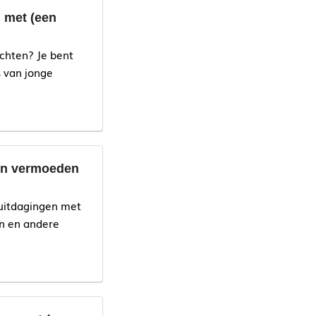
 met (een
uchten? Je bent
s van jonge
een vermoeden
 uitdagingen met
en en andere