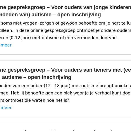
ine gespreksgroep – Voor ouders van jonge kinderen
place where you can simply be yourself, without masking
moeden van) autisme – open inschrijving
jij soms met vragen, zorgen of gewoon behoefte om je hart te l
 alleen. In deze online gespreksgroep ontmoet je andere ouder
eren (0-12 jaar) met autisme of een vermoeden daarvan.
upportgroup.nva.online@autisme.nl
 meer
ine gespreksgroep – Voor ouders van tieners met (
 autisme – open inschrijving
eden van een puber (12 - 18 jaar) met autisme brengt unieke
 mee. Heb jij behoefte aan een plek waar je je verhaal kunt do
rs ontmoet die weten hoe het is?
 meer