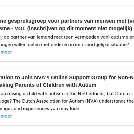
name:
ine gespreksgroep voor partners van mensen met (
aatschap bij de NVA
sme - VOL (inschrijven op dit moment niet mogelijk)
jij de partner van iemand met (een vermoeden van) autisme en
name:
ringen willen delen met anderen in een soortgelijke situatie?
 meer
aatschap bij de NVA
itation to Join NVA's Online Support Group for Non-N
aking Parents of Children with Autism
lid te word
you raising a child with autism in the Netherlands, but Dutch is
uage? The Dutch Association for Autism (NVA) understands th
 sense of understanding and connection
lenges and experiences you may face.
 meer
 non-judgmental space to talk about everyday experiences
actical tips for navigating life as an autistic adult