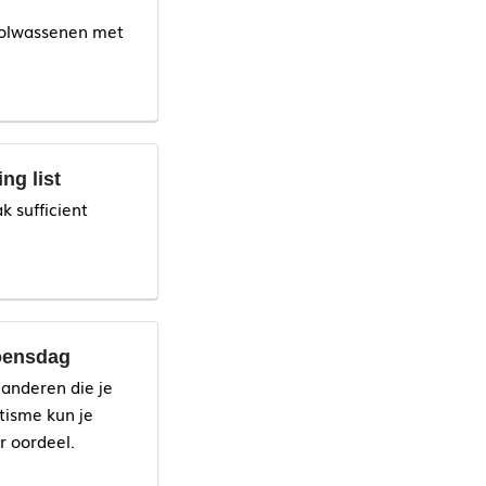
volwassenen met
ng list
 sufficient
oensdag
nge wachtlijst is
anderen die je
.
tisme kun je
r oordeel.