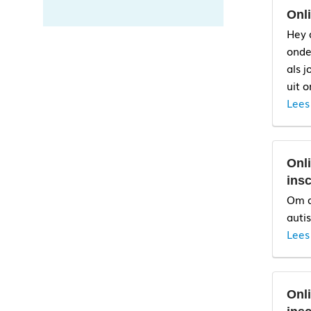
Onl
Hey 
onde
als 
uit 
Lees
Onl
insc
Om d
auti
Lees
Onl