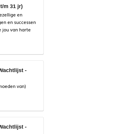
/m 31 jr)
ezellige en
gen en successen
 jou van harte
chtlijst -
moeden van)
chtlijst -