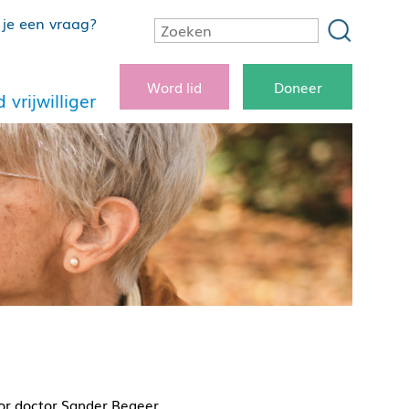
je een vraag?
Word lid
Doneer
 vrijwilliger
sor doctor Sander Begeer