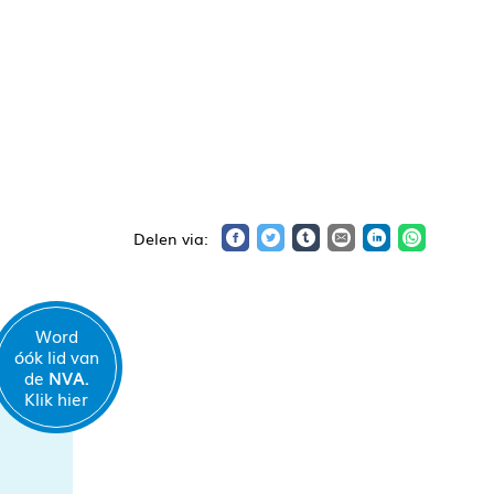
Word
óók lid van
de
NVA.
Klik hier